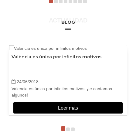
ACTUALIDAD
BLOG
València es única por infinitos motivos
24/06/2018
Valencia es única por infinitos motivos, ¡te contamos
algunos!
Leer más